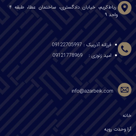
رباط‌کریم، خیابان دادگستری، ساختمان عطا، طبقه ۴
واحد ۹
فرزانه آذربیک
:
09122705997
امید زنوزی :
09121778969
info@azarbeik.com
خانه
آرا وحدت
رویه