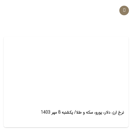
Ski
t
conten
نرخ ارز، دلار، یورو، سکه و طلا/ یکشنبه 8 مهر 1403