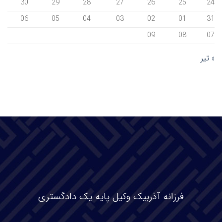
30
29
28
27
26
25
24
06
05
04
03
02
01
31
09
08
07
« تیر
فرزانه آذربیک وکیل پایه یک دادگستری