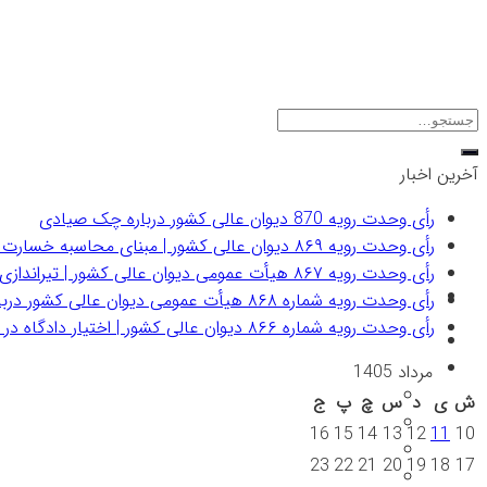
Skip
to
content
آخرین اخبار
رأی وحدت رویه 870 دیوان عالی کشور درباره چک صیادی
رأی وحدت رویه ۸۶۹ دیوان عالی کشور | مبنای محاسبه خسارت بدنی راننده مقصر به نرخ یوم‌الاداء
رأی وحدت رویه ۸۶۷ هیأت عمومی دیوان عالی کشور | تیراندازی سهوی نظامیان جرم نیست
رأی وحدت رویه شماره ۸۶۸ هیأت عمومی دیوان عالی کشور درباره صلاحیت دادگاه در رسیدگی به جرم پولشویی
رأی وحدت رویه شماره ۸۶۶ دیوان عالی کشور | اختیار دادگاه در اعمال کیفیات مخففه در مجازات‌های ترکیبی
مرداد 1405
ش
ی
د
س
چ
پ
ج
16
15
14
13
12
11
10
23
22
21
20
19
18
17