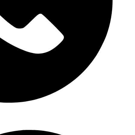
فرزانه آذربیک
:
09122705997
امید زنوزی :
09121778969