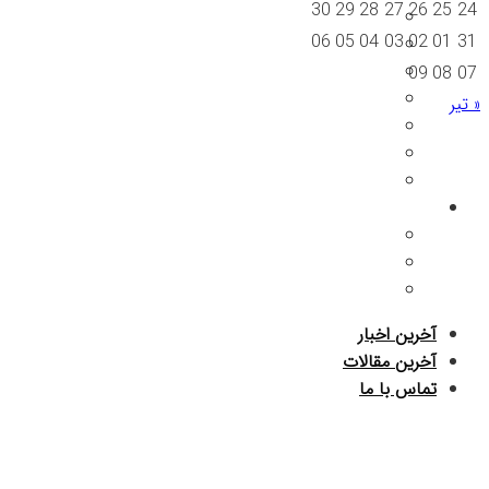
30
29
28
27
26
25
24
06
05
04
03
02
01
31
09
08
07
« تیر
آخرین اخبار
آخرین مقالات
تماس با ما