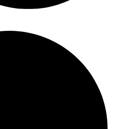
رباط‌کریم، خیابان دادگستری، ساختمان عطا، طبقه ۴ واحد ۹