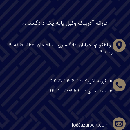
فرزانه آذربیک وکیل پایه یک دادگستری
رباط‌کریم، خیابان دادگستری، ساختمان عطا، طبقه ۴
واحد ۹
فرزانه آذربیک
:
09122705997
امید زنوزی :
09121778969
info@azarbeik.com