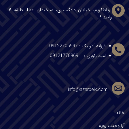
رباط‌کریم، خیابان دادگستری، ساختمان عطا، طبقه ۴
واحد ۹
فرزانه آذربیک
:
09122705997
امید زنوزی :
09121778969
info@azarbeik.com
خانه
آرا وحدت
رویه