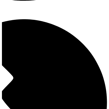
رباط‌کریم، خیابان دادگستری، ساختمان عطا، طبقه ۴ واحد ۹