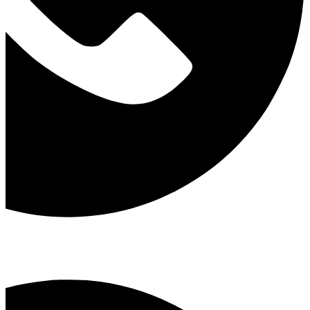
فرزانه آذربیک
:
09122705997
امید زنوزی :
09121778969