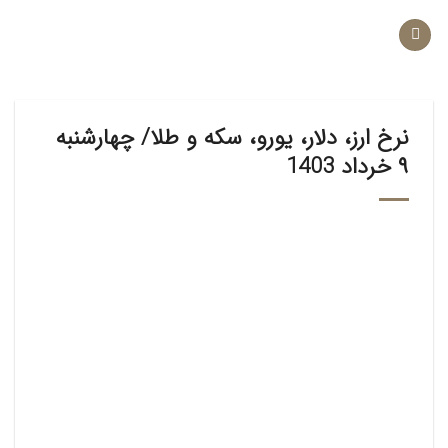
Ski
t
conten
نرخ ارز، دلار، یورو، سکه و طلا/ چهارشنبه
۹ خرداد 1403