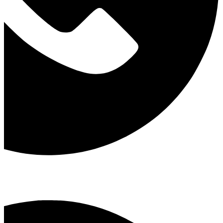
فرزانه آذربیک
:
09122705997
امید زنوزی :
09121778969