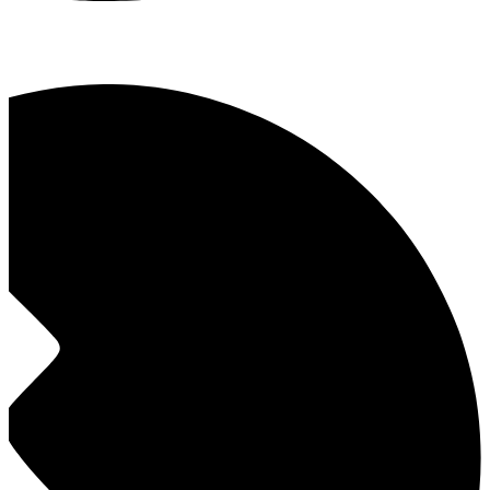
رباط‌کریم، خیابان دادگستری، ساختمان عطا، طبقه ۴ واحد ۹