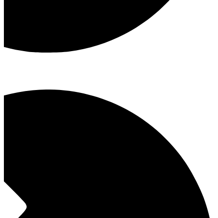
رباط‌کریم، خیابان دادگستری، ساختمان عطا، طبقه ۴ واحد ۹