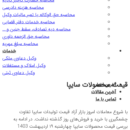
محاسبه خسارت تاخیر تادیه
محاسبه هزینه دادرسی
محاسبه حق الوکاله یا تمبر مالیات وکیل
محاسبه خدمات دفتر قضایی
محاسبه دیه تصادف، سقط جنین و …
محاسبه حق الزحمه داوری
محاسبه مبلغ مهریه
خدمات
وکیل دعاوی ملکی
وکیل املاک و مستغلات
وکیل دعاوی ثبتی
قیمت محصولات سایپا
آخرین اخبار
آخرین مقالات
تماس با ما
با شروع معاملات امروز بازار آزاد قیمت تولیدات سایپا تفاوت
چشمگیری با خرید و فروش‌های روز گذشته نداشت. در ادامه به
بررسی قیمت محصولات سایپا چهارشنبه ۱۹ اردیبهشت 1403