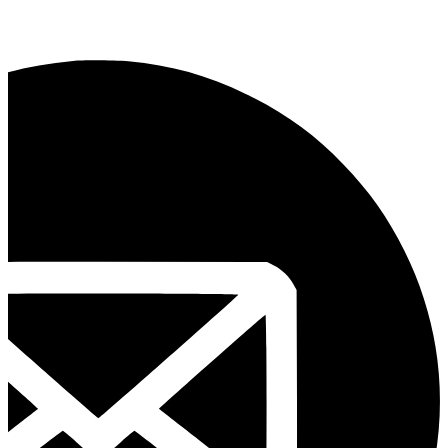
فرزانه آذربیک
:
09122705997
امید زنوزی :
09121778969