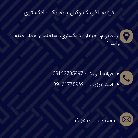
فرزانه آذربیک وکیل پایه یک دادگستری
رباط‌کریم، خیابان دادگستری، ساختمان عطا، طبقه ۴
واحد ۹
فرزانه آذربیک
:
09122705997
امید زنوزی :
09121778969
info@azarbeik.com