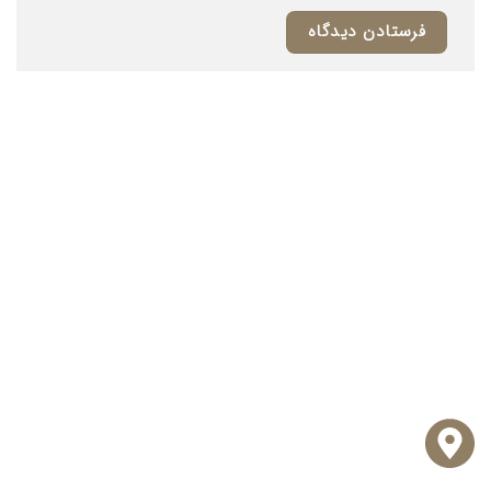
فرزانه آذربیک وکیل پایه یک دادگستری
رباط‌کریم، خیابان دادگستری، ساختمان عطا، طبقه ۴
واحد ۹